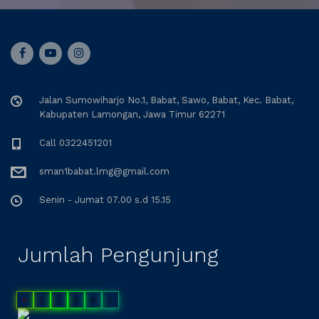
Jalan Sumowiharjo No.1, Babat, Sawo, Babat, Kec. Babat,
Kabupaten Lamongan, Jawa Timur 62271
Call 0322451201
sman1babat.lmg@gmail.com
Senin - Jumat 07.00 s.d 15.15
Jumlah Pengunjung
0
2
7
9
8
7