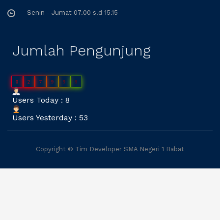
g
Senin - Jumat 07.00 s.d 15.15
a
Jumlah Pengunjung
t
i
0
2
7
9
9
8
Users Today : 8
o
Users Yesterday : 53
n
Copyright © Tim Developer SMA Negeri 1 Babat