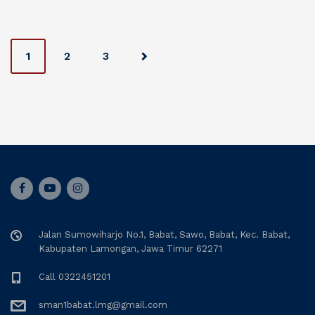
P
1
2
3
o
s
t
s
n
Jalan Sumowiharjo No.1, Babat, Sawo, Babat, Kec. Babat,
a
Kabupaten Lamongan, Jawa Timur 62271
v
Call 0322451201
i
sman1babat.lmg@gmail.com