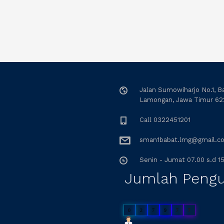
Jalan Sumowiharjo No.1, B
Lamongan, Jawa Timur 62
Call 0322451201
sman1babat.lmg@gmail.c
Senin - Jumat 07.00 s.d 15
Jumlah Peng
0
2
7
9
7
7