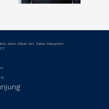
abat, Sawo, Babat, Kec. Babat, Kabupaten
271
om
.15
unjung