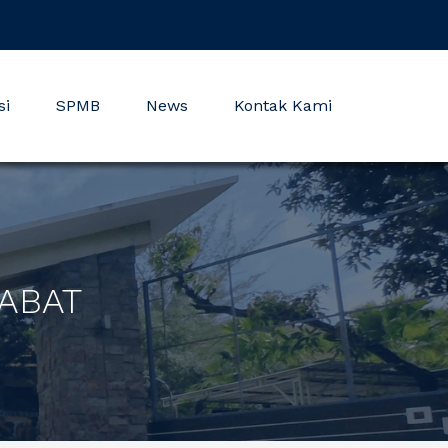
si
SPMB
News
Kontak Kami
BABAT