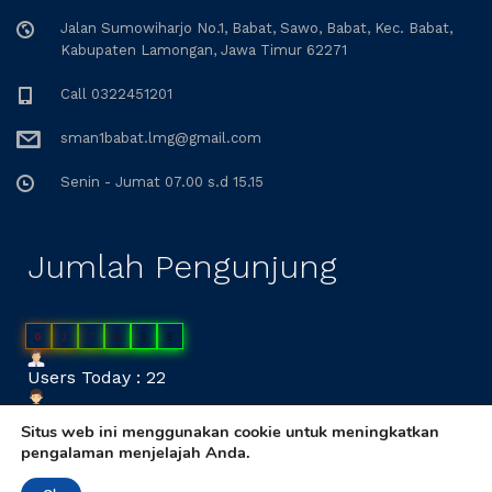
Jalan Sumowiharjo No.1, Babat, Sawo, Babat, Kec. Babat,
Kabupaten Lamongan, Jawa Timur 62271
Call 0322451201
sman1babat.lmg@gmail.com
Senin - Jumat 07.00 s.d 15.15
Jumlah Pengunjung
0
2
7
9
5
9
Users Today : 22
Users Yesterday : 59
Situs web ini menggunakan cookie untuk meningkatkan
pengalaman menjelajah Anda.
Copyright © Tim Developer SMA Negeri 1 Babat