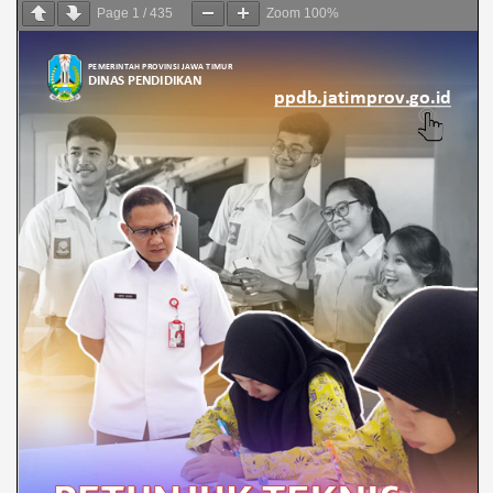
Page
1
/
435
Zoom
100%