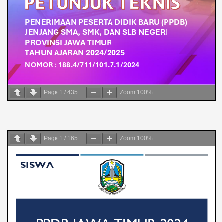
Page
1
/
435
Zoom
100%
Page
1
/
165
Zoom
100%