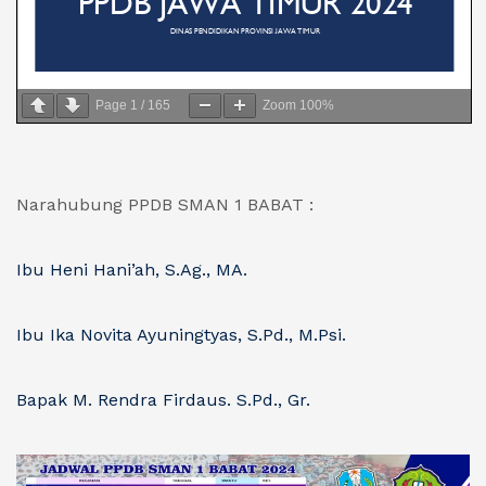
Page
1
/
165
Zoom
100%
Narahubung PPDB SMAN 1 BABAT :
Ibu Heni Hani’ah, S.Ag., MA.
Ibu Ika Novita Ayuningtyas, S.Pd., M.Psi.
Bapak M. Rendra Firdaus. S.Pd., Gr.