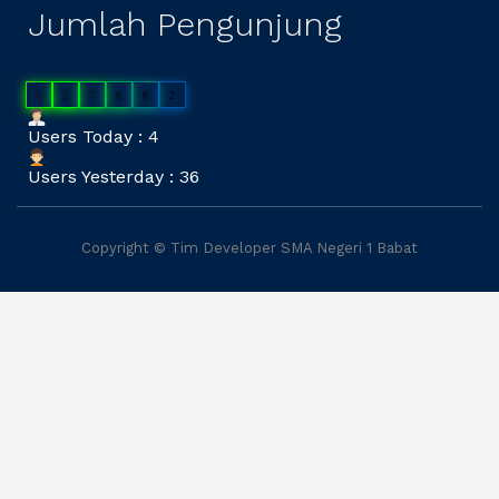
a
Jumlah Pengunjung
t
i
0
2
7
8
8
2
Users Today : 4
o
Users Yesterday : 36
n
Copyright © Tim Developer SMA Negeri 1 Babat