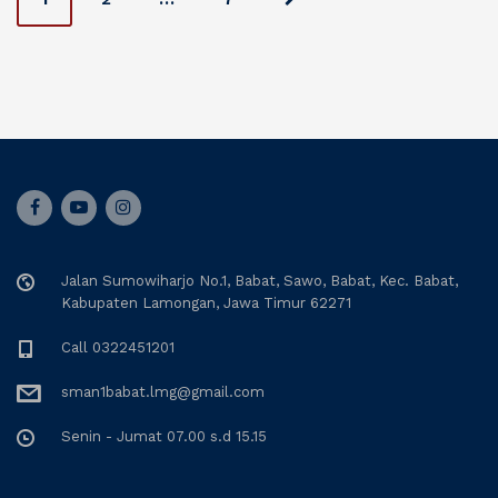
o
s
t
s
n
Jalan Sumowiharjo No.1, Babat, Sawo, Babat, Kec. Babat,
a
Kabupaten Lamongan, Jawa Timur 62271
v
Call 0322451201
i
sman1babat.lmg@gmail.com
g
Senin - Jumat 07.00 s.d 15.15