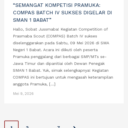
“SEMANGAT KOMPETISI PRAMUKA:
COMPAS BATCH IV SUKSES DIGELAR DI
SMAN 1 BABAT”
Hallo, Sobat Jussmaba! Kegiatan Competition of
Prasmaba Scout (COMPAS) Batch IV sukses
diselenggarakan pada Sabtu, 09 Mei 2026 di SMA
Negeri 1 Babat. Acara ini diikuti oleh peserta
Pramuka penggalang dari berbagai SMP/MTs se-
Jawa Timur dan dipanitiai oleh Dewan Penegak
SMAN 1 Babat. Yuk, simak selengkapnya! Kegiatan
COMPAS ini bertujuan untuk mengasah keterampilan
anggota Pramuka, […]
Mei 9, 2026
P
1
2
…
7