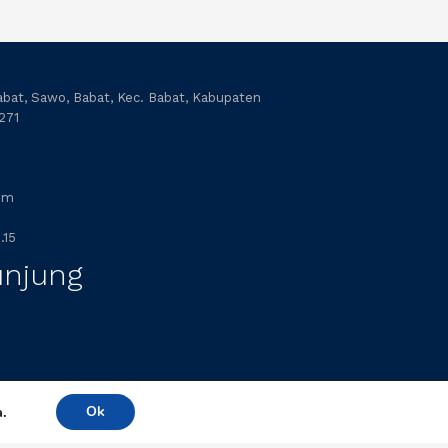
abat, Sawo, Babat, Kec. Babat, Kabupaten
271
om
.15
unjung
a.
Ok