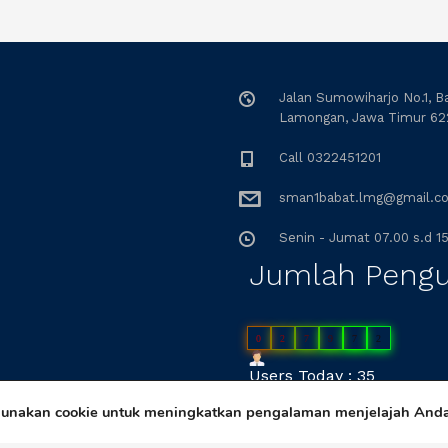
Jalan Sumowiharjo No.1, B
Lamongan, Jawa Timur 62
Call 0322451201
sman1babat.lmg@gmail.c
Senin - Jumat 07.00 s.d 15
Jumlah Peng
0
2
7
9
7
2
Users Today : 35
gunakan cookie untuk meningkatkan pengalaman menjelajah And
Users Yesterday : 59