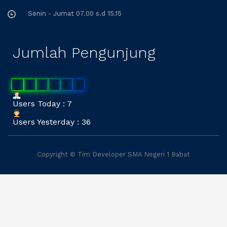
Senin - Jumat 07.00 s.d 15.15
Jumlah Pengunjung
0
2
7
8
8
5
Users Today : 7
Users Yesterday : 36
Copyright © Tim Developer SMA Negeri 1 Babat