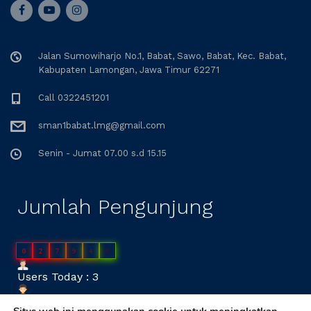
Jalan Sumowiharjo No.1, Babat, Sawo, Babat, Kec. Babat,
Kabupaten Lamongan, Jawa Timur 62271
Call 0322451201
sman1babat.lmg@gmail.com
Senin - Jumat 07.00 s.d 15.15
Jumlah Pengunjung
0
2
7
9
4
0
Users Today : 3
Users Yesterday : 59