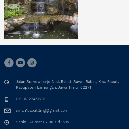
Jalan Sumowiharjo No.1, Babat, Sawo, Babat, Kec. Babat,
Kabupaten Lamongan, Jawa Timur 62271
Call 0322451201
sman1babat.lmg@gmail.com
Senin - Jumat 07.00 s.d 15.15