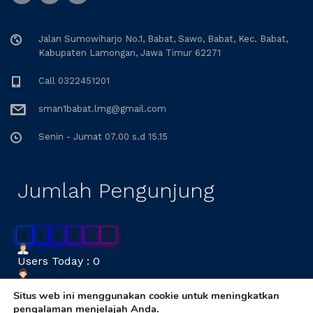
Jalan Sumowiharjo No.1, Babat, Sawo, Babat, Kec. Babat,
Kabupaten Lamongan, Jawa Timur 62271
Call 0322451201
sman1babat.lmg@gmail.com
Senin - Jumat 07.00 s.d 15.15
Jumlah Pengunjung
0
2
7
9
9
0
Users Today : 0
Users Yesterday : 53
Situs web ini menggunakan cookie untuk meningkatkan
pengalaman menjelajah Anda.