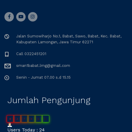
Jalan Sumowiharjo No.1, Babat, Sawo, Babat, Kec. Babat,
Kabupaten Lamongan, Jawa Timur 62271
Call 0322451201
sman1babat.lmg@gmail.com
Senin - Jumat 07.00 s.d 15.15
Jumlah Pengunjung
0
2
7
8
6
6
Users Today : 24