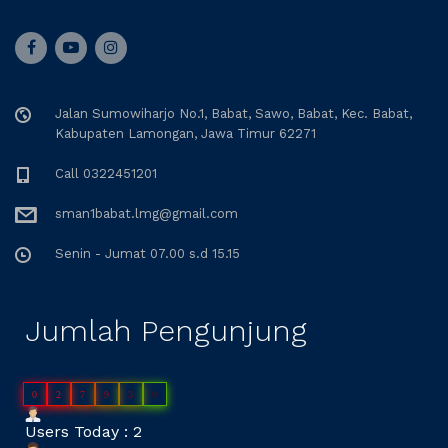
Jalan Sumowiharjo No.1, Babat, Sawo, Babat, Kec. Babat,
Kabupaten Lamongan, Jawa Timur 62271
Call 0322451201
sman1babat.lmg@gmail.com
Senin - Jumat 07.00 s.d 15.15
Jumlah Pengunjung
0
2
7
9
3
9
Users Today : 2