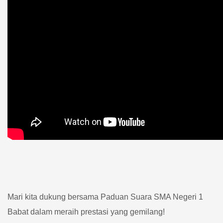
Mari kita dukung bersama Paduan Suara SMA Negeri 1
Babat dalam meraih prestasi yang gemilang!