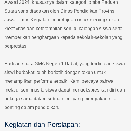
Award 2024, khususnya dalam kategori lomba Paduan
Suara yang diadakan oleh Dinas Pendidikan Provinsi
Jawa Timur. Kegiatan ini bertujuan untuk meningkatkan
kreativitas dan keterampilan seni di kalangan siswa serta
memberikan penghargaan kepada sekolah-sekolah yang
berprestasi.
Paduan suara SMA Negeri 1 Babat, yang terdiri dari siswa-
siswi berbakat, telah berlatih dengan tekun untuk
menampilkan performa terbaik. Kami percaya bahwa
melalui seni musik, siswa dapat mengekspresikan diri dan
bekerja sama dalam sebuah tim, yang merupakan nilai
penting dalam pendidikan.
Kegiatan dan Persiapan: