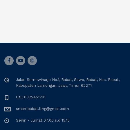
Jalan Sumowiharjo No.1, Babat, Sawo, Babat, Kec. Babat,
Kabupaten Lamongan, Jawa Timur 62271
Call 0322451201
sman1babat.lmg@gmail.com
Senin - Jumat 07.00 s.d 15.15